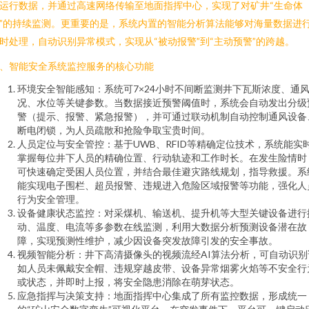
运行数据，并通过高速网络传输至地面指挥中心，实现了对矿井“生命体
”的持续监测。更重要的是，系统内置的智能分析算法能够对海量数据进
时处理，自动识别异常模式，实现从“被动报警”到“主动预警”的跨越。
、智能安全系统监控服务的核心功能
环境安全智能感知：系统可7×24小时不间断监测井下瓦斯浓度、通
况、水位等关键参数。当数据接近预警阈值时，系统会自动发出分级
警（提示、报警、紧急报警），并可通过联动机制自动控制通风设备
断电闭锁，为人员疏散和抢险争取宝贵时间。
人员定位与安全管控：基于UWB、RFID等精确定位技术，系统能实
掌握每位井下人员的精确位置、行动轨迹和工作时长。在发生险情时
可快速确定受困人员位置，并结合最佳避灾路线规划，指导救援。系
能实现电子围栏、超员报警、违规进入危险区域报警等功能，强化人
行为安全管理。
设备健康状态监控：对采煤机、输送机、提升机等大型关键设备进行
动、温度、电流等多参数在线监测，利用大数据分析预测设备潜在故
障，实现预测性维护，减少因设备突发故障引发的安全事故。
视频智能分析：井下高清摄像头的视频流经AI算法分析，可自动识别
如人员未佩戴安全帽、违规穿越皮带、设备异常烟雾火焰等不安全行
或状态，并即时上报，将安全隐患消除在萌芽状态。
应急指挥与决策支持：地面指挥中心集成了所有监控数据，形成统一