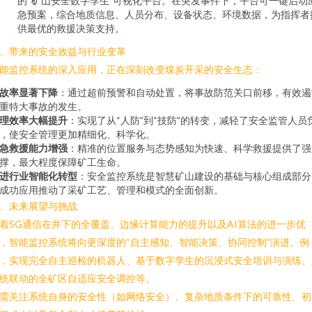
的“矿山安全数字孪生”可视化平台。在突发事件下，平台可一键启动
急预案，综合地质信息、人员分布、设备状态、环境数据，为指挥者
供最优的救援决策支持。
、带来的安全效益与行业变革
能监控系统的深入应用，正在深刻改变煤炭开采的安全生态：
故率显著下降
：通过超前预警和自动处置，将事故防范关口前移，有效遏
重特大事故的发生。
理效率大幅提升
：实现了从“人防”到“技防”的转变，减轻了安全监管人员
，使安全管理更加精细化、科学化。
急救援能力增强
：精准的位置服务与态势感知为快速、科学救援提供了强
撑，最大程度保障矿工生命。
进行业智能化转型
：安全监控系统是智慧矿山建设的基础与核心组成部分
成功应用推动了采矿工艺、管理和模式的全面创新。
、未来展望与挑战
着5G通信在井下的全覆盖、边缘计算能力的提升以及AI算法的进一步优
，智能监控系统将向更深度的“自主感知、智能决策、协同控制”演进。例
，实现完全自主巡检的机器人、基于数字孪生的沉浸式安全培训与演练、
统联动的全矿区自适应安全调控等。
需关注系统自身的安全性（如网络安全）、复杂地质条件下的可靠性、初