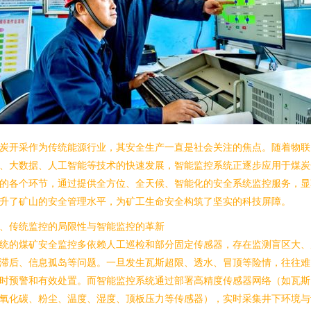
炭开采作为传统能源行业，其安全生产一直是社会关注的焦点。随着物联
、大数据、人工智能等技术的快速发展，智能监控系统正逐步应用于煤炭
的各个环节，通过提供全方位、全天候、智能化的安全系统监控服务，显
升了矿山的安全管理水平，为矿工生命安全构筑了坚实的科技屏障。
、传统监控的局限性与智能监控的革新
统的煤矿安全监控多依赖人工巡检和部分固定传感器，存在监测盲区大、
滞后、信息孤岛等问题。一旦发生瓦斯超限、透水、冒顶等险情，往往难
时预警和有效处置。而智能监控系统通过部署高精度传感器网络（如瓦斯
氧化碳、粉尘、温度、湿度、顶板压力等传感器），实时采集井下环境与