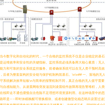
当今数字化和自动化的时代，一个合格的监控系统不仅是企业稳定的基石
是运维效率和安全性的关键指标。监控系统必须具备两大核心素质：无人
能力和可靠的安全系统监控服务。前者确保系统可以在无人类干预时高效
，后者为整套架构的安全链与保护机制构筑基石。\n\n## 一、落地的无
守系统解决效率短板\n与简单的报警机制不同，真正合格的无人值守需要
与自感知能力。从凌晨网络突发湍流到凌晨组件故障再现告警堆积，人类
在线即走不通也缓慢自洽危险不足理想环境资源利用。在这种场景中的思
路即是——即时休眠唤醒可替换模块、或者创建微型化稳态哨兵设置过滤
重回复发警报避免的‘无用告警淹没关键事务’。这样减证多，弱辅助减少