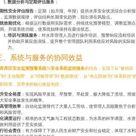
数据分析与定期评估服务
：
期性安全评估报告
：定期（如月报、年报）提供水库安全状况综合分析报
，监测数据规律，评估结构长期变化趋势，指出潜在风险点。
统效能优化
：根据运行数据和实际需求，持续优化预警模型、调整监测点
局、升级系统功能，使系统始终保持在最佳状态。
培训与演练服务
：对水库管理人员进行操作培训、预警响应流程培训
并协助开展应急演练，提升整个管理团队利用系统应对风险的实际能
力。
三、系统与服务的协同效益
库库区安全监测预警系统
与
安全系统监控服务
的结合，实现了从“被动应
”到“主动预警”、从“经验管理”到“数据驱动”、从“单点防御”到“体系防控”
刻转变。其带来的核心效益包括：
升安全裕度
：实现风险早发现、早预警、早处置，极大降低了溃坝、滑坡
大安全事故发生的概率。
高管理效率
：自动化监测替代了大量人工劳动，使管理人员能聚焦于分析
和风险管理。
化调度运行
：精准的水文气象与工程状态数据，为水库的科学调度、水资
效利用提供了坚实依据。
行社会责任
：有力保障了下游人民生命财产安全和社会稳定，体现了水利