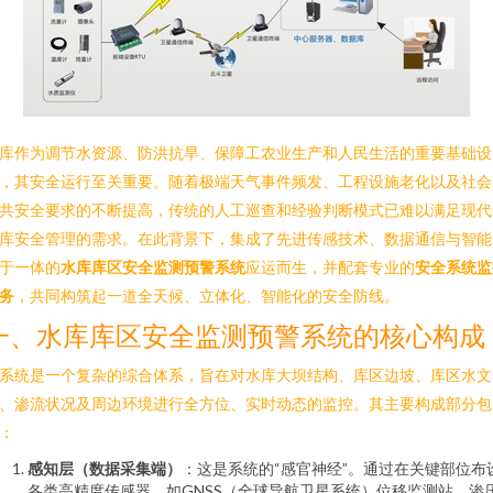
库作为调节水资源、防洪抗旱、保障工农业生产和人民生活的重要基础设
，其安全运行至关重要。随着极端天气事件频发、工程设施老化以及社会
共安全要求的不断提高，传统的人工巡查和经验判断模式已难以满足现代
库安全管理的需求。在此背景下，集成了先进传感技术、数据通信与智能
于一体的
水库库区安全监测预警系统
应运而生，并配套专业的
安全系统监
务
，共同构筑起一道全天候、立体化、智能化的安全防线。
一、水库库区安全监测预警系统的核心构成
系统是一个复杂的综合体系，旨在对水库大坝结构、库区边坡、库区水文
、渗流状况及周边环境进行全方位、实时动态的监控。其主要构成部分包
：
感知层（数据采集端）
：这是系统的“感官神经”。通过在关键部位布
各类高精度传感器，如GNSS（全球导航卫星系统）位移监测站、渗