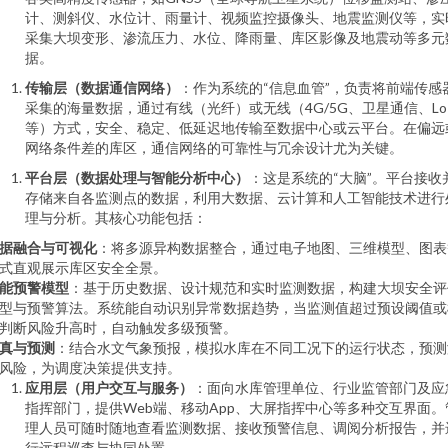
计、测斜仪、水位计、雨量计、视频监控摄像头、地震监测仪等，实
采集大坝变形、渗流压力、水位、降雨量、库区影像及地震动等多元
据。
传输层（数据通信网络）
：作为系统的“信息血管”，负责将前端传感
采集的海量数据，通过有线（光纤）或无线（4G/5G、卫星通信、Lo
等）方式，安全、稳定、低延迟地传输至数据中心或云平台。在偏远
网络条件差的库区，通信网络的可靠性与冗余设计尤为关键。
平台层（数据处理与智能分析中心）
：这是系统的“大脑”。平台接收
存储来自各监测点的数据，利用大数据、云计算和人工智能技术进行
理与分析。其核心功能包括：
据融合与可视化
：将多源异构数据整合，通过电子地图、三维模型、图表
式直观展示库区安全全景。
能预警模型
：基于历史数据、设计规范和实时监测数据，构建大坝安全评
型与预警算法。系统能自动识别异常数据趋势，当监测值超过预设阈值或
判断风险升高时，自动触发多级预警。
真与预测
：结合水文气象预报，模拟水库在不同工况下的运行状态，预测
风险，为调度决策提供支持。
应用层（用户交互与服务）
：面向水库管理单位、行业监管部门及应
指挥部门，提供Web端、移动App、大屏指挥中心等多种交互界面。
理人员可随时随地查看监测数据、接收预警信息、调阅分析报告，并
行远程巡查与协同处置。