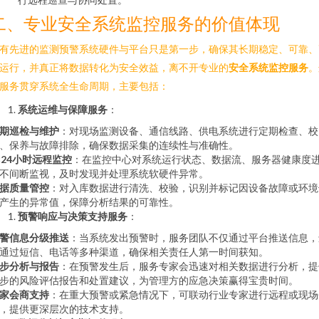
二、专业安全系统监控服务的价值体现
有先进的监测预警系统硬件与平台只是第一步，确保其长期稳定、可靠、
运行，并真正将数据转化为安全效益，离不开专业的
安全系统监控服务
。
服务贯穿系统全生命周期，主要包括：
系统运维与保障服务
：
期巡检与维护
：对现场监测设备、通信线路、供电系统进行定期检查、校
、保养与故障排除，确保数据采集的连续性与准确性。
×24小时远程监控
：在监控中心对系统运行状态、数据流、服务器健康度
不间断监视，及时发现并处理系统软硬件异常。
据质量管控
：对入库数据进行清洗、校验，识别并标记因设备故障或环境
产生的异常值，保障分析结果的可靠性。
预警响应与决策支持服务
：
警信息分级推送
：当系统发出预警时，服务团队不仅通过平台推送信息，
通过短信、电话等多种渠道，确保相关责任人第一时间获知。
步分析与报告
：在预警发生后，服务专家会迅速对相关数据进行分析，提
步的风险评估报告和处置建议，为管理方的应急决策赢得宝贵时间。
家会商支持
：在重大预警或紧急情况下，可联动行业专家进行远程或现场
，提供更深层次的技术支持。